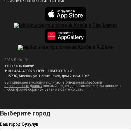
Скачайте наше приложение
охлаждения будет проще.
Гидрозатвор заменяет трубка связи с атмосферой со
шлангом в воде (см фото). Конструкция позволяет
выпускать углекислый газ и при этом не пропускать
внутрь кислород, что является идеальными условиями
2026 © Колба
для созревания крепкой чистой браги.
Вы принимаете условия политики в отношении обработки
персональных данных
каждый раз, когда оставляете свои данные в
любой форме обратной связи на сайте kolba.ru.
Работает в любых условиях.
Ровная поверхность не требуется
Выберите город
При использовании классической колонны необходимо
Ваш город:
Бузулук