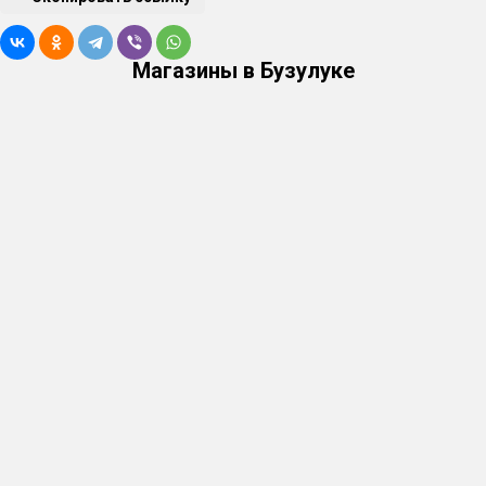
повышаться (показывая начало «хвостов»), клапан
блокирует выход продукта из устройства до момента,
Магазины в Бузулуке
пока колонна не стабилизируется и снова не пойдет
«тело» для отбора. Процесс открытия и закрытия
клапана цикличен, что позволяет полностью извлечь
питьевой спирт из бака.
Важно!
Чтобы подключить автоматику «Старт-Стоп» к
аппарату Domspirt 2, вам потребуется набор
переходников, которые также есть на нашем сайте.
Купить автоматику «Старт-Стоп»
Купить набор переходников для подключения