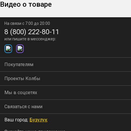
автоматики
Видео о товаре
На связи с 7:00 до 20:00
8 (800) 222-80-11
И куб, и емкость для брожения
или пишите в мессенджер:
Покупателям
Куб аппарата имеет объем 37 л. С учетом запаса под
пену в нем в можно сбродить за раз 30 литров браги —
Проекты Колбы
это 6-7 литров питьевого продукта! Если этого будет
Мы в соцсетях
мало, можно установить увеличитель и получать за раз
еще больше.
Связаться с нами
Ваш город:
Бузулук
Для мониторинга температуры в баке есть электронный
термометр — с ним избежать перегрева или сильного