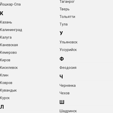
100 рецептов
алкогольных напитков мира вы можете
Таганрог
Йошкар-Ола
Тверь
скачать по
ссылке
К
Тольятти
Казань
Тула
Калининград
Комплектация
У
Калуга
Ульяновск
Каневская
Дефлегматор Димрота 3 дюйма — 1 шт.
Уссурийск
Кемерово
Кламп 3 дюйма – 4 шт.
Ф
Киров
Дефлегматор + узел отбора — 1 шт.
Киселевск
Феодосия
Игольчатый кран ¼ дюйма + кламп ½ — 2 шт.
Клин
Ч
Трубка силикон — 6 м
Ковров
Чернянка
Доохладитель 3-трубный — 1 шт.
Кувандык
Чехов
Переходник на кран — 1 шт.
Курск
Ш
Л
Хомут самозажимной на трубку — 5 шт.
Шадринск