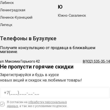
Термометр+узел контроля температуры — 1 шт.
Лабинск
Ю
Царга 6 тарелок — 1 шт.
Ленинградская
Южно-Сахалинск
Ленинск-Кузнецкий
Спиртомер — 1 шт.
Липецк
Разворот 180° — 1 шт.
Купольная крышка с клапаном — 1 шт.
Телефоны в Бузулуке
Обруч — 1 шт.
Получите консультацию от продавца в ближайшем
магазине.
Силиконовая прокладка — 1 шт.
Руководство — 1 шт.
ул. Максима Горького 42
8(932) 535-35-14
Не пропусти горячие скидки
Заглушка + кламп 2 дюйма — 1 шт.
Зарегистрируйся и будь в курсе
Цифровой термометр — 1 шт.
новых акций и скидок на любимые товары!
Куб с краном ¾ дюйма — 1 шт.
Я согласен на
обработку персональных
данных
, а так же с условиями подписки.