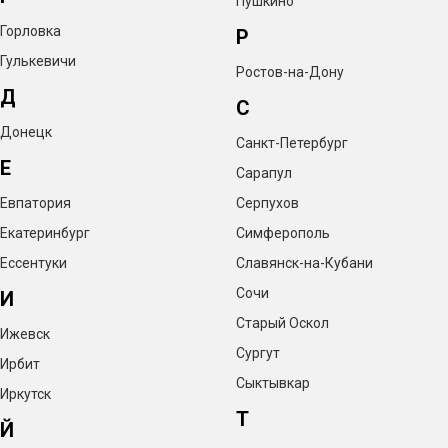
Пушкино
настаивания
Горловка
Р
Гулькевичи
Ростов-на-Дону
Колонну можно переоборудовать в ароматизатор, если
Д
С
установить внутрь 1 тарелку, положить на нее
Донецк
Санкт-Петербург
ароматические ингредиенты (ягоды, цедра, листья, кора
Е
Сарапул
и др.) и провести перегонку. Пары спирта пройдут через
Евпатория
Серпухов
них, насытятся, в результате получится ароматный
Екатеринбург
Симферополь
напиток. И все это за 1 перегонку вместо 1-2 недель
Ессентуки
Славянск-на-Кубани
настаивания!
Сочи
И
Старый Оскол
Ижевск
Сургут
Ирбит
Сыктывкар
Иркутск
100 рецептов мира
Т
Й