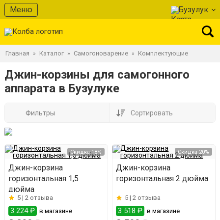
Меню
Бузулук
Главная
Каталог
Самогоноварение
Комплектующие
»
»
»
Джин-корзины для самогонного
аппарата в Бузулуке
Фильтры
Сортировать
Скидка 18%
Скидка 20%
Джин-корзина
Джин-корзина
горизонтальная 1,5
горизонтальная 2 дюйма
дюйма
5 |
2 отзыва
5 |
2 отзыва
3 224 ₽
3 518 ₽
в магазине
в магазине