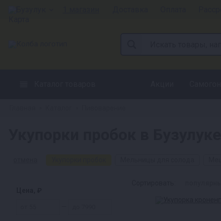
Бузулук
1 магазин
Доставка
Оплата
Расср
Каталог товаров
Акции
Самогон
Главная
Каталог
Пивоварение
»
»
Укупорки пробок в Бузулуке
отмена
Укупорки пробок
Мельницы для солода
Меш
Сортировать:
популярн
Цена, ₽
—