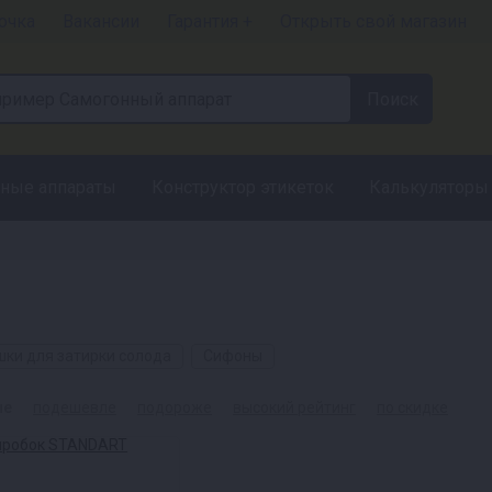
очка
Вакансии
Гарантия +
Открыть свой магазин
ные аппараты
Конструктор этикеток
Калькуляторы
ки для затирки солода
Сифоны
ые
подешевле
подороже
высокий рейтинг
по скидке