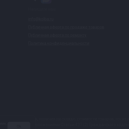
Напишите нам
info@kolba.ru
Публичная оферта по продаже товаров
Публичная оферта по ремонту
Политика конфиденциальности
ких характеристик, наличия на складе, стоимости товаров, носи
ами,
той, определяемой положениями Статьи 437 (2) Гражданского коде
Ok