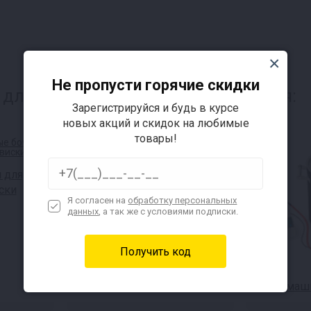
Не пропусти горячие скидки
для пивоваров, также интересуется:
Зарегистрируйся и будь в курсе
новых акций и скидок на любимые
товары!
 для
ски
Я согласен на
обработку персональных
данных
, а так же с условиями подписки.
Автоклавы для консервов
Домашн