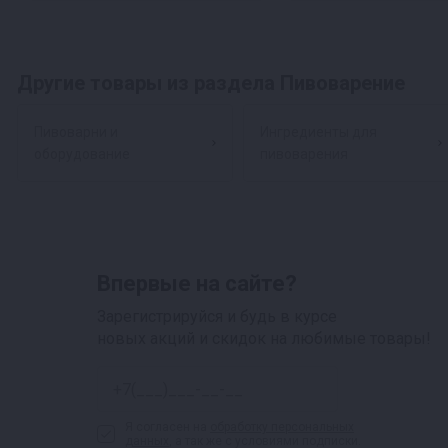
Другие товары из раздела Пивоварение
Пивоварни и
Ингредиенты для
оборудование
пивоварения
Впервые на сайте?
Зарегистрируйся и будь в курсе
новых акций и скидок на любимые товары!
Я согласен на
обработку персональных
данных
, а так же с условиями подписки.