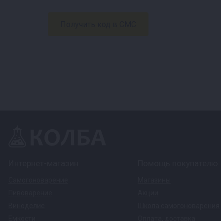
Интернет-магазин
Помощь покупателю
Самогоноварение
Магазины
Пивоварение
Акции
Виноделие
Школа самогоноварения
Емкости
Оплата
,
доставка