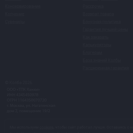
Консервирование
Рассрочка
Копчение
Возврат товара
Сувениры
Бонусная политика
Гарантия лучшей цены
Как заказать
Калькуляторы
Блогерам
База знаний Колбы
Расширенная гарантия
© Колба 2026.
Вся представленная на сайте информация, касающаяся техничес
Мы используем
cookies
, чтобы сайт работал лучше. Оставаясь с н
характер и ни при каких условиях не является публичной офер