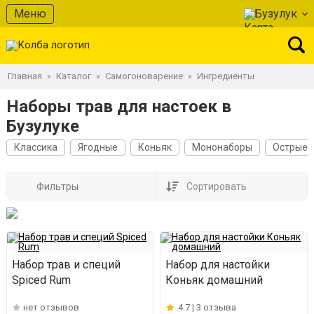
Меню
Бузулук
Главная
Каталог
Самогоноварение
Ингредиенты
»
»
»
Наборы трав для настоек в
Бузулуке
Классика
Ягодные
Коньяк
Мононаборы
Острые
Фильтры
Сортировать
Набор трав и специй
Набор для настойки
Spiced Rum
Коньяк домашний
нет отзывов
4.7 |
3 отзыва