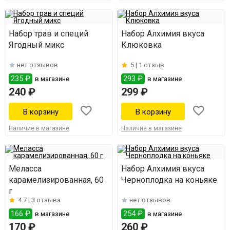
Набор трав и специй
Набор Алхимия вкуса
Ягодный микс
Клюковка
нет отзывов
5 |
1 отзыв
235 ₽
293 ₽
в магазине
в магазине
240 ₽
299 ₽
Наличие в магазине
Наличие в магазине
Меласса
Набор Алхимия вкуса
карамелизированная, 60
Черноплодка на коньяке
г
4.7 |
3 отзыва
нет отзывов
166 ₽
254 ₽
в магазине
в магазине
170 ₽
260 ₽