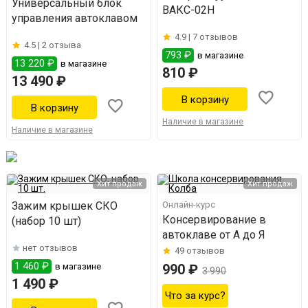
Универсальный блок
ВАКС-02Н
управления автоклавом
4.9 |
7 отзывов
4.5 |
2 отзыва
793 ₽
в магазине
13 220 ₽
в магазине
810 ₽
13 490 ₽
Наличие в магазине
Наличие в магазине
Хит продаж
Хит продаж
Зажим крышек СКО
Онлайн-курс
Консервирование в
(набор 10 шт)
автоклаве от А до Я
нет отзывов
49
отзывов
1 460 ₽
в магазине
990 ₽
3 990
1 490 ₽
Что за курс?