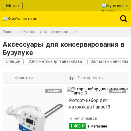
Меню
Бузулук
Главная
Каталог
Консервирование
»
»
Аксессуары для консервирования в
Бузулуке
Специи
Автоматика для автоклава
Запчасти к автоклав
Фильтры
Сортировать
Новинка
Новинка
Реторт-набор для
автоклава Fansel 3
нет отзывов
1 460 ₽
в магазине