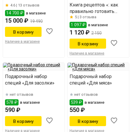
Книга рецептов «: как
4.6 |
13 отзывов
правильно готовить
14 700 ₽
в магазине
5 |
3 отзыва
тушенку и другие
15 000 ₽
19 490
консервы»
1 097 ₽
в магазине
1 120 ₽
2 150
Наличие в магазине
Наличие в магазине
Подарочный набор
Подарочный набор
специй «Для засолки»
специй «Для мяса»
нет отзывов
нет отзывов
578 ₽
539 ₽
в магазине
в магазине
590 ₽
550 ₽
Наличие в магазине
Наличие в магазине