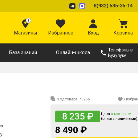
8(932) 535-35-14
1
Магазины
Избранное
Вход
Корзина
Телефоны в
База знаний
Онлайн-школа
Бузулуке
Код товара:
73256
В избра
8 235 ₽
Цена
в магазине
(оплата наличными)
цев
8 490 ₽
ру