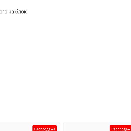
го на блок
2 дюйма
Распродажа
Распродаж