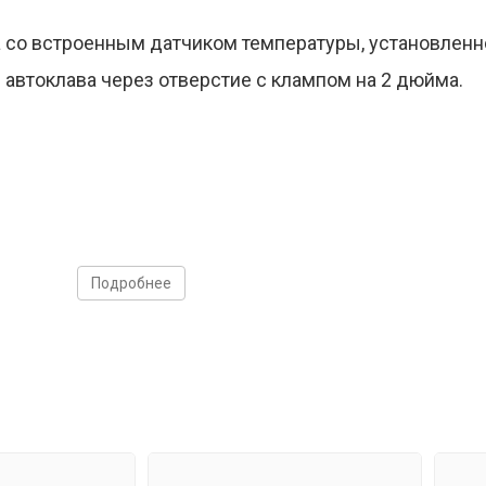
а со встроенным датчиком температуры, установленно
е автоклава через отверстие с клампом на 2 дюйма.
Подробнее
 рабочий режим автоклавы, имеющие выход под ТЭН 
ностью регулировки до градуса
чностью до минуты