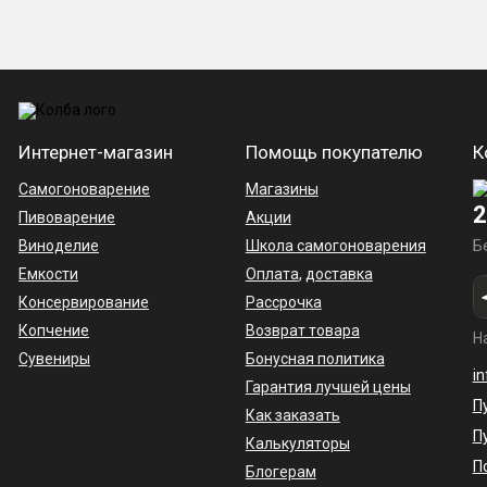
Интернет-магазин
Помощь покупателю
К
Самогоноварение
Магазины
2
Пивоварение
Акции
Виноделие
Школа самогоноварения
Б
Емкости
Оплата
,
доставка
Консервирование
Рассрочка
Копчение
Возврат товара
Н
Сувениры
Бонусная политика
i
Гарантия лучшей цены
П
Как заказать
П
Калькуляторы
П
Блогерам