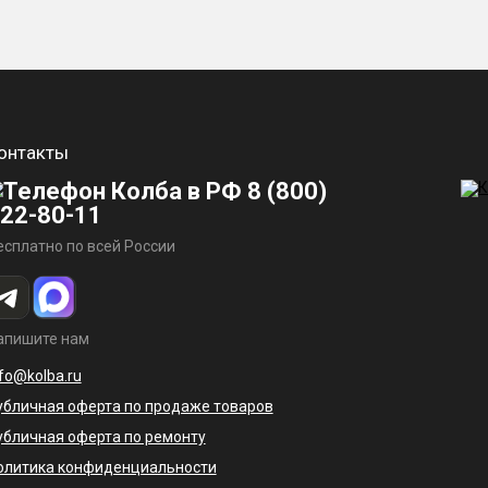
онтакты
8 (800)
22-80-11
есплатно по всей России
апишите нам
nfo@kolba.ru
убличная оферта по продаже товаров
убличная оферта по ремонту
олитика конфиденциальности