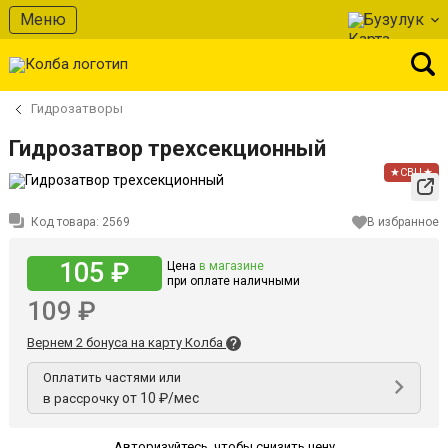
Меню
Бузулук
Гидрозатворы
Гидрозатвор трехсекционный
★СВЦ★
Код товара:
2569
В избранное
105 ₽
Цена
в магазине
при оплате наличными
109 ₽
Вернем 2 бонуса на карту Колба
Оплатить частями или
от 10 ₽/мес
в рассрочку
Авторизуйтесь
,
чтобы снизить цену