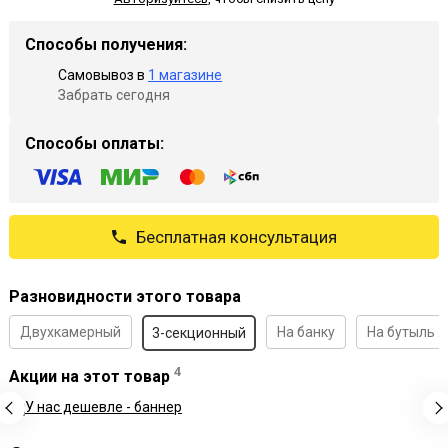
Способы получения:
Самовывоз в
1 магазине
Забрать сегодня
Способы оплаты:
Бесплатная консультация
Разновидности этого товара
Двухкамерный
На банку
На бутыль 2
3-секционный
4
Акции на этот товар
Рек