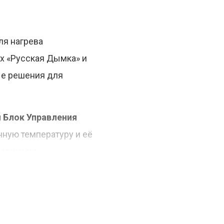
ля нагрева
ах «Русская Дымка» и
ые решения для
 Блок Управления
нную температуру и её
ддержания