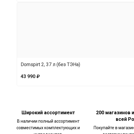
Манометр позволяет визуально контролироват
достаточно подать в рубашку холодную воду и
Крышка бака
Крышка ускоряет нагрев и благодаря куполь
Domspirt 2, 37 л (без ТЭНа)
жёсткость конструкции позволяет устанавлив
43 990 ₽
для вакуумной дистилляции.
На крышке расположены:
Широкий ассортимент
200 магазинов 
•кламповый разъём 3″;
всей Р
В наличии полный ассортимент
совместимых комплектующих и
Покупайте в магази
•предохранительный клапан.