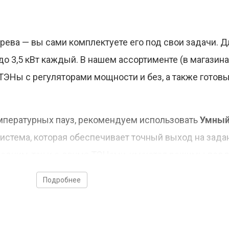
рева — вы сами комплектуете его под свои задачи. Д
о 3,5 кВт каждый. В нашем ассортименте (в магазин
ТЭНы с регуляторами мощности и без, а также готов
мпературных пауз, рекомендуем использовать
Умный
система, которая обеспечивает точный выход на зада
с одним, так и с двумя ТЭНами, имеются режимы по
а так же работа по программе затирания.
Подробнее