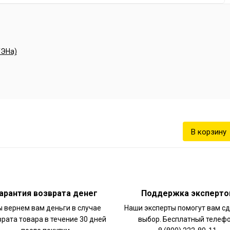
ержимого котла
ию. Повышенная
вать оборудование
арантия возврата денег
Поддержка эксперто
 вернем вам деньги в случае
Наши эксперты помогут вам с
врата товара в течение 30 дней
выбор. Бесплатный телефо