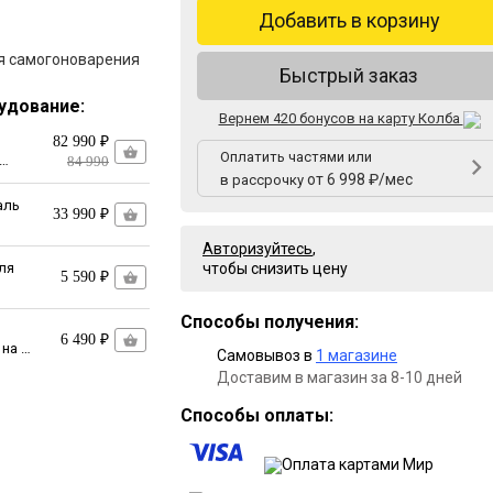
Добавить в корзину
ля самогоноварения
Быстрый заказ
удование:
Вернем 420 бонусов на карту Колба
82 990 ₽
Оплатить частями или
84 990
от 6 998 ₽/мес
в рассрочку
аль
33 990 ₽
Авторизуйтесь
,
ля
чтобы снизить цену
5 590 ₽
Способы получения:
6 490 ₽
 на 50
Самовывоз в
1 магазине
Доставим в магазин за 8-10 дней
Способы оплаты: