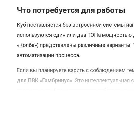
Что потребуется для работы
Куб поставляется без встроенной системы наг
используются один или два ТЭНа мощностью д
«Колба») представлены различные варианты: 
автоматизации процесса.
Если вы планируете варить с соблюдением те
для ПВК «Гамбринус»
. Это интеллектуальная 
поддержание. Блок управления работает как 
температуры и прямой регулировки мощности, 
Дополнительное оборудование