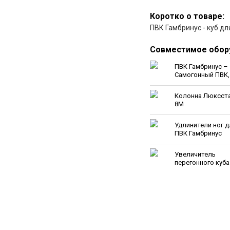
Коротко о товаре:
ПВК Гамбринус - куб д
Совместимое обор
ПВК Гамбринус –
Самогонный ПВК,
Пивоварня,
Сыроварня
Колонна Люксст
8М
Удлинители ног д
ПВК Гамбринус
Увеличитель
перегонного куба
л