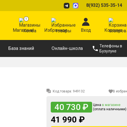
8(932) 535-35-14
1
Магазины
Избранное
Вход
Корзина
Телефоны в
База знаний
Онлайн-школа
Бузулуке
Код товара:
949132
В избра
40 730 ₽
Цена
в магазине
(оплата наличными)
41 990 ₽