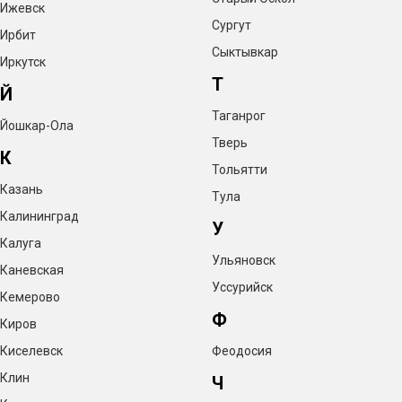
Ижевск
раз.
Хватит, чтобы обеспечить запасами целую семью
Сургут
Ирбит
на всю зиму!
Сыктывкар
Иркутск
Т
Й
Для готовки можно использовать банки разных
Таганрог
Йошкар-Ола
объемов
— конструкция аппарата это позволяет.
Тверь
К
Крышки тоже можно использовать разные.
Тольятти
Казань
Тула
Идеален для самогоноварения
Калининград
У
Калуга
Добавьте колонну и создавайте напитки любой
Ульяновск
Каневская
Уссурийск
крепости!
Кемерово
Ф
Киров
Киселевск
Феодосия
Клин
Отличная устойчивость за счёт большого диаметра
Ч