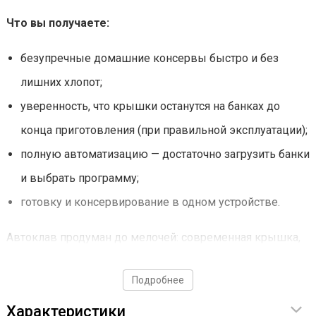
Что вы получаете:
безупречные домашние консервы быстро и без
лишних хлопот;
уверенность, что крышки останутся на банках до
конца приготовления (при правильной эксплуатации);
полную автоматизацию — достаточно загрузить банки
и выбрать программу;
готовку и консервирование в одном устройстве.
Автоклав продуман до мелочей: современная крышка,
чёткая геометрия корпуса и лаконичный дизайн
Подробнее
позволяют ему органично смотреться даже на самой
стильной кухне.
Характеристики