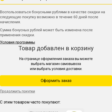
Заглушка под кламп 2 дюйма — 1 шт.
Уплотнение байонета — 1 шт.
Воспользоваться бонусными рублями в качестве скидки на
следующую покупку возможно в течение 60 дней после
Резинка декоративная — 1 шт.
начисления.
Колпачок ручки — 2 шт.
Сумма бонусных рублей может быть изменена после
применения скидки.
Ниппель термометра — 1 шт.
Условия программы
Клапан предохранительный — 1 шт.
Товар добавлен в корзину
Кран с носиком — 1 шт.
На странице оформления заказа вы можете
Манометр — 1 шт.
выбрать магазин самовывоза
или выбрать условия доставки.
Термометр цифровой — 1 шт.
Уплотнение для клампа 2 дюйма — 2 шт.
Оформить заказ
Хомут для клампа 2 дюйма — 2 шт.
Продолжить покупки
Ключ для фальшдна — 1 шт.
С этим товаром часто покупают:
Инструкция — 1 шт.