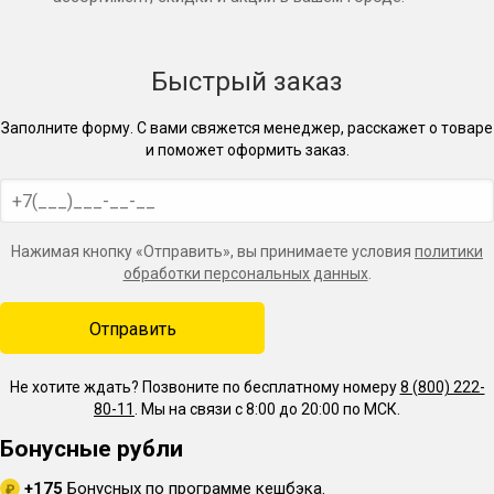
крышки твист-офф:
Быстрый заказ
обеспечивают полную герметичность и сохранность
продукта;
Заполните форму. С вами свяжется менеджер, расскажет о товаре
и поможет оформить заказ.
выбор №1 среди наших клиентов. Убедитесь сами!
привлекательный внешний вид — оформлены в
брендовом стиле Wein.
Нажимая кнопку «Отправить», вы принимаете условия
политики
обработки персональных данных
.
Комплектация
Емкость — 1 шт.
Не хотите ждать? Позвоните по бесплатному номеру
8 (800) 222-
Крышка — 1 шт.
80-11
. Мы на связи с 8:00 до 20:00 по МСК.
Фальшдно — 1 шт.
Бонусные рубли
Клапан удаления воздуха — 1 шт.
+175
Бонусных по программе кешбэка.
₽