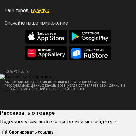
Ваш город:
Бузулук
Скачайте наше приложение
Теперь вам не нужно вручную перекрывать кран после
стравливания воздуха. Новый клапан сам закрывается в
нужный момент под действием внутреннего давления
автоклава, избавляя вас от необходимости стоять у
аппарата и выжидать нужный момент.
2026 © Колба
Вы принимаете условия политики в отношении обработки
Автоматическая стерилизация
персональных данных
каждый раз, когда оставляете свои данные в
любой форме обратной связи на сайте kolba.ru.
благодаря блоку управления
Приготовит тушенку от «а» до «я» без вашего
Рассказать о товаре
участия
Поделитесь ссылкой в соцсетях или мессенджере
Скопировать ссылку