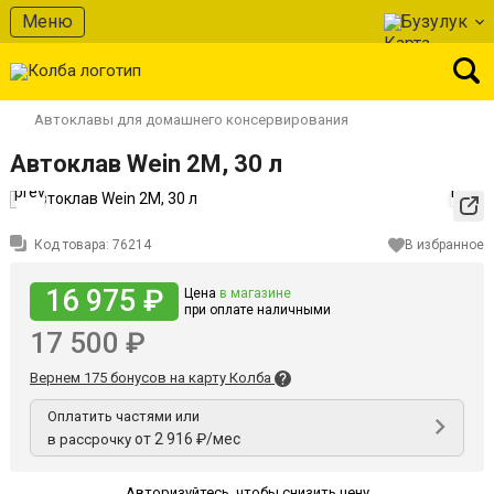
Меню
Бузулук
Автоклавы для домашнего консервирования
Автоклав Wein 2M, 30 л
prev
next
Код товара:
76214
В избранное
16 975 ₽
Цена
в магазине
при оплате наличными
17 500 ₽
Вернем 175 бонусов на карту Колба
Оплатить частями или
от 2 916 ₽/мес
в рассрочку
Авторизуйтесь
,
чтобы снизить цену