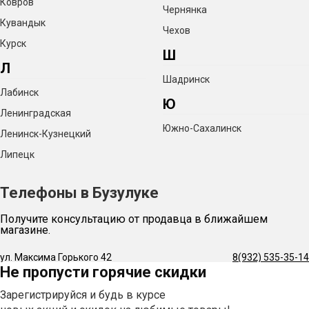
Ковров
(35 см)
. С такой опорой вы сможете спокойно работать
Чернянка
Кувандык
даже с высокими колоннами — бак стоит уверенно, а
Чехов
Курск
вероятность опрокидывания исключена.
Ш
Л
Шадринск
Простой слив жидкости через сливной кран
. Больше
Лабинск
Ю
не придётся напрягаться и переворачивать полный бак
Ленинградская
Южно-Сахалинск
— все остатки после перегонки легко уходят через кран
Ленинск-Кузнецкий
Липецк
в нижней части.
Телефоны в Бузулуке
Предусмотрено отверстие под ТЭН для
продуктивной перегонки
. Установите трубчатый
Получите консультацию от продавца в ближайшем
магазине.
нагреватель — и перегоняйте везде, где есть доступ к
ул. Максима Горького 42
8(932) 535-35-14
электросети.
Не пропусти горячие скидки
Зарегистрируйся и будь в курсе
Удобно обслуживать и хранить