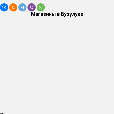
Магазины в Бузулуке
Встроенные рецепты для самых популярных
блюд.
Программы для готовки мясных, овощных,
рыбных консервов и многих других блюд уже
заложены в память программы. Просто выберите
нужный и включите. Остальное блок сделает за вас.
Процесс автоматизирован.
После закладки продуктов
и закрытия автоклава стерилизация происходит без вас.
Не нужно следить за временем и температурой — блок
управления сам делает это на протяжении всего
процесса. Об окончании готовки автоклав известит
звуковым сигналом.