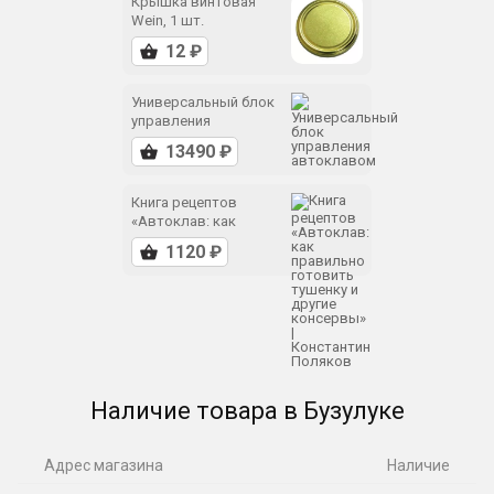
Крышка винтовая
Wein, 1 шт.
Важно!
Автоклав Wein 2М
не работает
на
индукционных плитах. Для максимальной защиты от
коррозии он целиком сделан из нержавеющей стали
Универсальный блок
управления
AISI 304, которая из-за большого количества никеля в
автоклавом
составе (~10%) лишена магнитных свойств.
Книга рецептов
«Автоклав: как
правильно готовить
тушенку и другие
консервы» |
Константин Поляков
Наличие товара в Бузулуке
Адрес магазина
Наличие