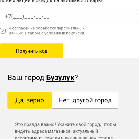
новых акций и скидок на любимые товары!
Я согласен на
обработку персональных
данных
, а так же с условиями подписки.
Автоклав удобно промывать
. Все приборы находятся
на крышке. Чтобы обезопасить их от влаги, достаточно
снять ее и убрать в сторону.
Безопасная транспортировка.
Крышку можно
Ваш город
Бузулук
?
перевернуть и установить на аппарат приборами внутрь.
Так вы будете уверены в сохранности наиболее хрупких
Да, верно
Нет, другой город
частей устройства при перевозке аппарата.
Приятные подарки в комплекте!
Это правда важно! Укажите свой город, чтобы
видеть адреса магазинов, актуальный
Вместе с автоклавом вы получите брендированные
ассортимент, скидки и акции в вашем городе.